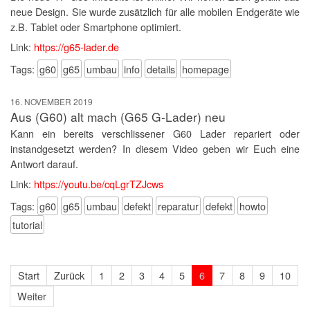
neue Design. Sie wurde zusätzlich für alle mobilen Endgeräte wie
z.B. Tablet oder Smartphone optimiert.
Link:
https://g65-lader.de
Tags:
g60
g65
umbau
info
details
homepage
16. NOVEMBER 2019
Aus (G60) alt mach (G65 G-Lader) neu
Kann ein bereits verschlissener G60 Lader repariert oder
instandgesetzt werden? In diesem Video geben wir Euch eine
Antwort darauf.
Link:
https://youtu.be/cqLgrTZJcws
Tags:
g60
g65
umbau
defekt
reparatur
defekt
howto
tutorial
Start
Zurück
1
2
3
4
5
6
7
8
9
10
Weiter