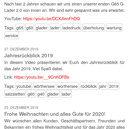
Nach fast 2 Jahren schauen wir uns einen unserer ersten G65 G-
Lader 2.0 von innen an. Wir sind sehr gespannt was uns erwartet.
YouTube:
https://youtu.be/DCXJIenFhDQ
Tags:
g65
g60
glader
lader
ladedruck
überholung
wartung
service
27. DEZEMBER 2019
Jahresrückblick 2019
In diesem Video präsentieren wir Euch den Jahresrückblick für
das Jahr 2019. Viel Spaß dabei.
Link:
https://youtu.be/__9CnihDFBs
Tags:
youtube
wörthersee
worthersee
rückblick
jahr
2019
salzstetten
g60
g40
glader
lader
23. DEZEMBER 2019
Frohe Weihnachten und alles Gute für 2020!
Wir wünschen allen Kunden, Geschäftspartnern, Freunden und
Bekannten ein frohes Weihnachtsfest und für das Jahr 2020 alles