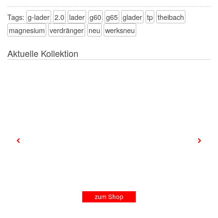
Tags:
g-lader
2.0
lader
g60
g65
glader
tp
theibach
magnesium
verdränger
neu
werksneu
Aktuelle Kollektion
zum Shop