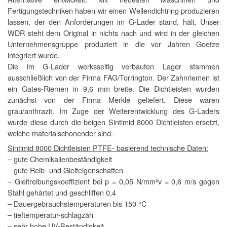
Fertigungstechniken haben wir einen Wellendichtring produzieren
lassen, der den Anforderungen im G-Lader stand, hält. Unser
WDR steht dem Original in nichts nach und wird in der gleichen
Unternehmensgruppe produziert in die vor Jahren Goetze
integriert wurde.
Die im G-Lader werksseitig verbauten Lager stammen
ausschließlich von der Firma FAG/Torrington. Der Zahnriemen ist
ein Gates-Riemen in 9,6 mm breite. Die Dichtleisten wurden
zunächst von der Firma Merkle geliefert. Diese waren
grau/anthrazit. Im Zuge der Weiterentwicklung des G-Laders
wurde diese durch die beigen Sintimid 8000 Dichtleisten ersetzt,
welche materialschonender sind.
Sintimid 8000 Dichtleisten PTFE- basierend technische Daten:
– gute Chemikalienbeständigkeit
– gute Reib- und Gleiteigenschaften
– Gleitreibungskoeffizient bei p = 0,05 N/mm²v = 0,6 m/s gegen
Stahl gehärtet und geschliffen 0,4
– Dauergebrauchstemperaturen bis 150 °C
– tieftemperatur-schlagzäh
– sehr hohe UV-Beständigkeit