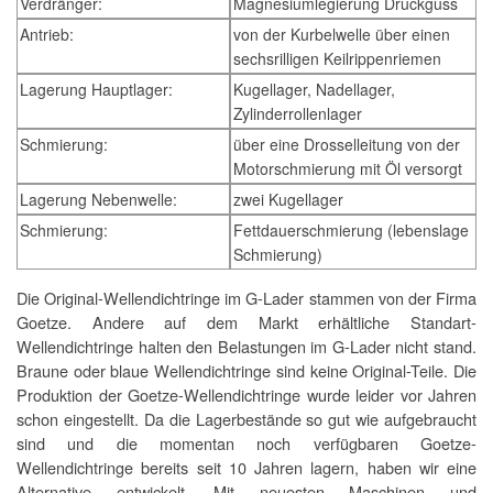
Verdränger:
Magnesiumlegierung Druckguss
Antrieb:
von der Kurbelwelle über einen
sechsrilligen Keilrippenriemen
Lagerung Hauptlager:
Kugellager, Nadellager,
Zylinderrollenlager
Schmierung:
über eine Drosselleitung von der
Motorschmierung mit Öl versorgt
Lagerung Nebenwelle:
zwei Kugellager
Schmierung:
Fettdauerschmierung (lebenslage
Schmierung)
Die Original-Wellendichtringe im G-Lader stammen von der Firma
Goetze. Andere auf dem Markt erhältliche Standart-
Wellendichtringe halten den Belastungen im G-Lader nicht stand.
Braune oder blaue Wellendichtringe sind keine Original-Teile. Die
Produktion der Goetze-Wellendichtringe wurde leider vor Jahren
schon eingestellt. Da die Lagerbestände so gut wie aufgebraucht
sind und die momentan noch verfügbaren Goetze-
Wellendichtringe bereits seit 10 Jahren lagern, haben wir eine
Alternative entwickelt. Mit neuesten Maschinen und