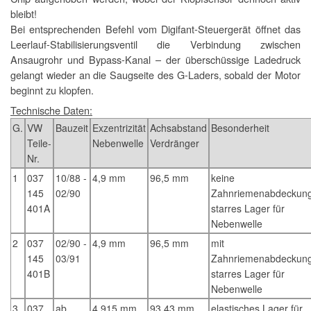
bleibt!
Bei entsprechenden Befehl vom Digifant-Steuergerät öffnet das
Leerlauf-Stabilisierungsventil die Verbindung zwischen
Ansaugrohr und Bypass-Kanal – der überschüssige Ladedruck
gelangt wieder an die Saugseite des G-Laders, sobald der Motor
beginnt zu klopfen.
Technische Daten:
G.
VW
Bauzeit
Exzentrizität
Achsabstand
Besonderheit
Teile-
Nebenwelle
Verdränger
Nr.
1
037
10/88 -
4,9 mm
96,5 mm
keine
145
02/90
Zahnriemenabdeckun
401A
starres Lager für
Nebenwelle
2
037
02/90 -
4,9 mm
96,5 mm
mit
145
03/91
Zahnriemenabdeckun
401B
starres Lager für
Nebenwelle
3
037
ab
4,915 mm
93,43 mm
elastisches Lager für