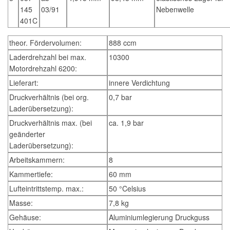
145
03/91
Nebenwelle
401C
theor. Fördervolumen:
888 ccm
Laderdrehzahl bei max.
10300
Motordrehzahl 6200:
Lieferart:
innere Verdichtung
Druckverhältnis (bei org.
0,7 bar
Laderübersetzung):
Druckverhältnis max. (bei
ca. 1,9 bar
geänderter
Laderübersetzung):
Arbeitskammern:
8
Kammertiefe:
60 mm
Lufteintrittstemp. max.:
50 °Celsius
Masse:
7,8 kg
Gehäuse:
Aluminiumlegierung Druckguss