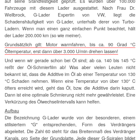
auf seine Standfestigkeit geprüft. Es wurden über 100.000
Fahrzeuge mit diesem Lader ausgestattet. Nach Frau Dr.
Wellbrock, G-Lader Expertin von VW, liegt die
Schadenshäufigkeit von G-Lader, unterhalb derer von Turbo-
Ladern. Wenn man einen ganz einfachen Punkt beachtet, hält
der Lader 200.000 km (so wie meiner).
Grundsätzlich gilt: Motor warmfahren, bis ca. 90 Grad °C
Öltemperatur, erst dann über 3.000 U/min drehen lassen!
Und wenn wir gerade schon bei Öl sind; ab ca. 140 bis 145 °C
reißt der Öl-Schmierfilm ab! Was aber vielen Leuten nicht
bekannt ist, dass die Additive im Öl ab einer Temperatur von 130
°C Schaden nehmen. Wenn eine Temperatur von über 130° C
öfters erreicht wird, geht das Öl, bzw. die Additive darin kaputt.
Dann ist eine optimale Schmierung nicht mehr gewährleistet. Eine
Verkürzung des Ölwechselintervalls kann helfen.
Aufbau
Die Bezeichnung G-Lader wurde von der besonderen, einem
stilisiertem "G" entsprechenden, Form des Verdrängers
abgeleitet. Die Zahl 60 steht für das Breitenmaß des Verdränger
Kanals, pro Seite der Grundplatte. Jede dieser G-Spiralen bildet