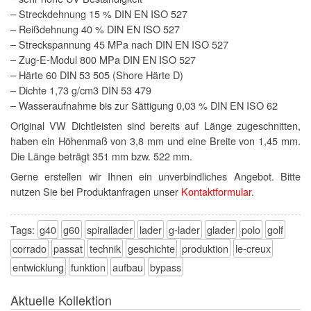
– Streckdehnung 15 % DIN EN ISO 527
– Reißdehnung 40 % DIN EN ISO 527
– Streckspannung 45 MPa nach DIN EN ISO 527
– Zug-E-Modul 800 MPa DIN EN ISO 527
– Härte 60 DIN 53 505 (Shore Härte D)
– Dichte 1,73 g/cm3 DIN 53 479
– Wasseraufnahme bis zur Sättigung 0,03 % DIN EN ISO 62
Original VW Dichtleisten sind bereits auf Länge zugeschnitten,
haben ein Höhenmaß von 3,8 mm und eine Breite von 1,45 mm.
Die Länge beträgt 351 mm bzw. 522 mm.
Gerne erstellen wir Ihnen ein unverbindliches Angebot. Bitte
nutzen Sie bei Produktanfragen unser
Kontaktformular
.
Tags:
g40
g60
spirallader
lader
g-lader
glader
polo
golf
corrado
passat
technik
geschichte
produktion
le-creux
entwicklung
funktion
aufbau
bypass
Aktuelle Kollektion