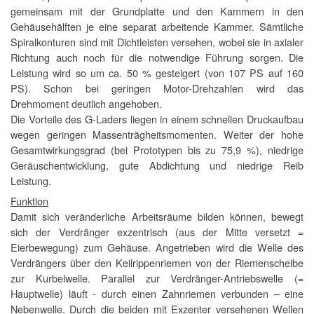
gemeinsam mit der Grundplatte und den Kammern in den
Gehäusehälften je eine separat arbeitende Kammer. Sämtliche
Spiralkonturen sind mit Dichtleisten versehen, wobei sie in axialer
Richtung auch noch für die notwendige Führung sorgen. Die
Leistung wird so um ca. 50 % gesteigert (von 107 PS auf 160
PS). Schon bei geringen Motor-Drehzahlen wird das
Drehmoment deutlich angehoben.
Die Vorteile des G-Laders liegen in einem schnellen Druckaufbau
wegen geringen Massenträgheitsmomenten. Weiter der hohe
Gesamtwirkungsgrad (bei Prototypen bis zu 75,9 %), niedrige
Geräuschentwicklung, gute Abdichtung und niedrige Reib
Leistung.
Funktion
Damit sich veränderliche Arbeitsräume bilden können, bewegt
sich der Verdränger exzentrisch (aus der Mitte versetzt =
Eierbewegung) zum Gehäuse. Angetrieben wird die Welle des
Verdrängers über den Keilrippenriemen von der Riemenscheibe
zur Kurbelwelle. Parallel zur Verdränger-Antriebswelle (=
Hauptwelle) läuft - durch einen Zahnriemen verbunden – eine
Nebenwelle. Durch die beiden mit Exzenter versehenen Wellen