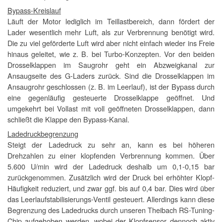
Bypass-Kreislauf
Läuft der Motor lediglich im Teillastbereich, dann fördert der
Lader wesentlich mehr Luft, als zur Verbrennung benötigt wird.
Die zu viel geförderte Luft wird aber nicht einfach wieder ins Freie
hinaus geleitet, wie z. B. bei Turbo-Konzepten. Vor den beiden
Drosselklappen im Saugrohr geht ein Abzweigkanal zur
Ansaugseite des G-Laders zurück. Sind die Drosselklappen im
Ansaugrohr geschlossen (z. B. im Leerlauf), ist der Bypass durch
eine gegenläufig gesteuerte Drosselklappe geöffnet. Und
umgekehrt bei Vollast mit voll geöffneten Drosselklappen, dann
schließt die Klappe den Bypass-Kanal.
Ladedruckbegrenzung
Steigt der Ladedruck zu sehr an, kann es bei höheren
Drehzahlen zu einer klopfenden Verbrennung kommen. Über
5.600 U/min wird der Ladedruck deshalb um 0,1-0,15 bar
zurückgenommen. Zusätzlich wird der Druck bei erhöhter Klopf-
Häufigkeit reduziert, und zwar ggf. bis auf 0,4 bar. Dies wird über
das Leerlaufstabilisierungs-Ventil gesteuert. Allerdings kann diese
Begrenzung des Ladedrucks durch unseren Theibach RS-Tuning-
Chip aufgehoben werden, wobei der Klopfsensor dennoch aktiv