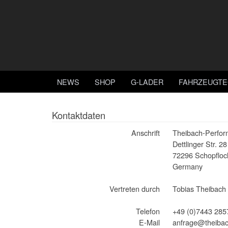
NEWS
SHOP
G-LADER
FAHRZEUGTE
Kontaktdaten
Anschrift
Theibach-Perfo
Dettlinger Str. 28
72296 Schopfloch
Germany
Vertreten durch
Tobias Theibach
Telefon
+49 (0)7443 285
E-Mail
anfrage@theibac