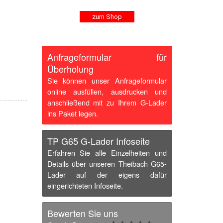
zum Shop
Anfrageformular für
Überholung
Sie können unser Anfrageformular
online ausfüllen, ausdrucken und
anschließend mit zu Ihrem G-Lader
ins Paket legen.
TP G65 G-Lader Infoseite
Erfahren Sie alle Einzelheiten und
Details über unseren Theibach G65-
Lader auf der eigens dafür
eingerichteten Infoseite.
Bewerten Sie uns