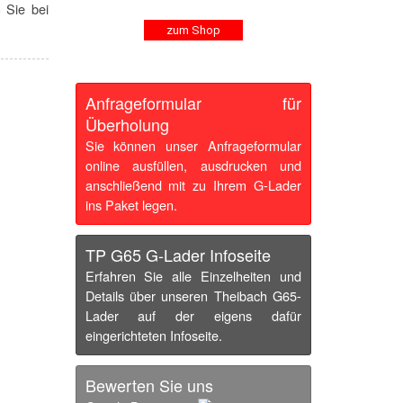
 Sie bei
zum Shop
Anfrageformular für
Überholung
Sie können unser Anfrageformular
online ausfüllen, ausdrucken und
anschließend mit zu Ihrem G-Lader
ins Paket legen.
TP G65 G-Lader Infoseite
Erfahren Sie alle Einzelheiten und
Details über unseren Theibach G65-
Lader auf der eigens dafür
eingerichteten Infoseite.
Bewerten Sie uns