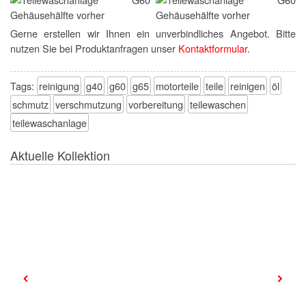
Gerne erstellen wir Ihnen ein unverbindliches Angebot. Bitte
nutzen Sie bei Produktanfragen unser
Kontaktformular
.
Tags:
reinigung
g40
g60
g65
motorteile
teile
reinigen
öl
schmutz
verschmutzung
vorbereitung
teilewaschen
teilewaschanlage
Aktuelle Kollektion