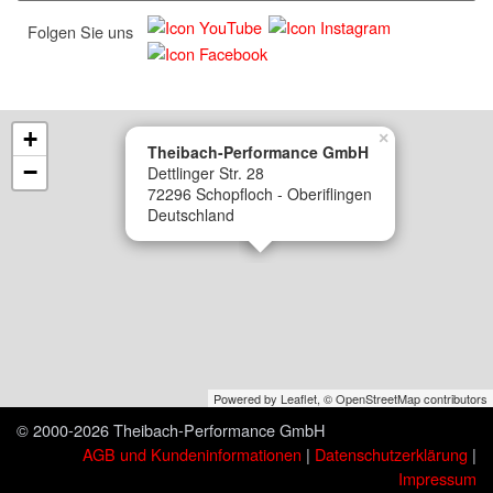
Folgen Sie uns
+
×
Theibach-Performance GmbH
−
Dettlinger Str. 28
72296 Schopfloch - Oberiflingen
Deutschland
Powered by Leaflet,
© OpenStreetMap contributors
© 2000-2026 Theibach-Performance GmbH
AGB und Kundeninformationen
|
Datenschutzerklärung
|
Impressum