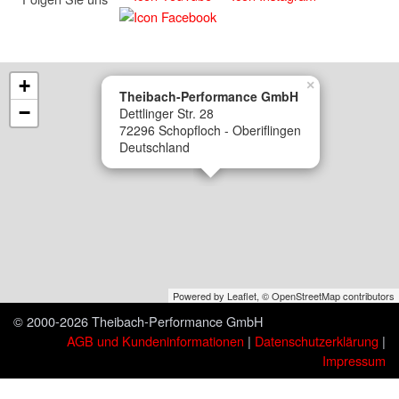
+
×
Theibach-Performance GmbH
−
Dettlinger Str. 28
72296 Schopfloch - Oberiflingen
Deutschland
Powered by Leaflet,
© OpenStreetMap contributors
© 2000-2026 Theibach-Performance GmbH
AGB und Kundeninformationen
|
Datenschutzerklärung
|
Impressum