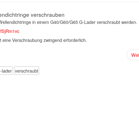
endichtringe verschrauben
e Wellendichtringe in einem G40/G60/G65 G-Lader verschraubt werden.
7fSjRm1vc
t eine Verschraubung zwingend erforderlich.
Wei
-lader
verschraubt