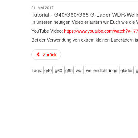
21. MAI 2017
Tutorial - G40/G60/G65 G-Lader WDR/Well
In unseren heutigen Video erläutern wir Euch wie di
YouTube Video:
https://www.youtube.com/watch?v=l7
Bei der Verwendung von extrem kleinen Laderädern is
Zurück
Tags:
g40
g60
g65
wdr
wellendichtringe
glader
g