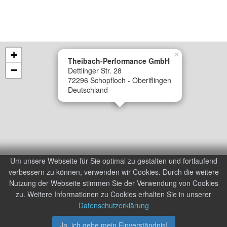
+
×
Theibach-Performance GmbH
−
Dettlinger Str. 28
72296 Schopfloch - Oberiflingen
Deutschland
Um unsere Webseite für Sie optimal zu gestalten und fortlaufend
verbessern zu können, verwenden wir Cookies. Durch die weitere
Powered by Leaflet,
© OpenStreetMap contributors
Nutzung der Webseite stimmen Sie der Verwendung von Cookies
© 2000-2026 Theibach-Performance GmbH
zu. Weitere Informationen zu Cookies erhalten Sie in unserer
AGB und Kundeninformationen
|
Datenschutzerklärung
|
Datenschutzerklärung
Impressum
Ja, ich gebe mein Einverständnis!