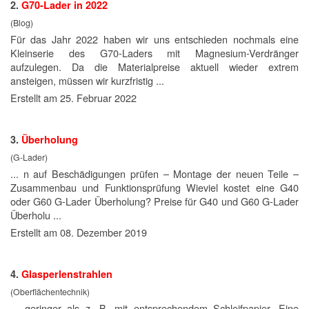
2.
G70-Lader in 2022
(Blog)
Für das Jahr 2022 haben wir uns entschieden nochmals eine
Kleinserie des G70-Laders mit Magnesium-Verdränger
aufzulegen. Da die Material
preise
aktuell wieder extrem
ansteigen, müssen wir kurzfristig ...
Erstellt am 25. Februar 2022
3.
Überholung
(G-Lader)
... n auf Beschädigungen prüfen – Montage der neuen Teile –
Zusammenbau und Funktionsprüfung Wieviel kostet eine G40
oder G60 G-Lader Überholung?
Preise
für G40 und G60 G-Lader
Überholu ...
Erstellt am 08. Dezember 2019
4.
Glasperlenstrahlen
(Oberflächentechnik)
... geringer als z. B. mit entsprechendem Schleifpapier. Eine