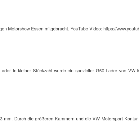
igen
Motor
show Essen mitgebracht. YouTube Video: https://www.yo
-Lader In kleiner Stückzahl wurde ein spezieller G60 Lader von VW Mo
n 63 mm. Durch die größeren Kammern und die VW-
Motor
sport-Kontur