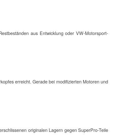
n „Restbeständen aus Entwicklung oder VW-
Motor
sport-
kopfes erreicht. Gerade bei modifizierten
Motor
en und
 verschlissenen originalen Lagern gegen SuperPro-Teile