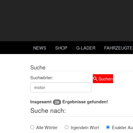
NEWS
SHOP
G-LADER
FAHRZEUGTE
Suche
Suchwörter:
Suchen
Insgesamt
Ergebnisse gefunden!
29
Suche nach:
Alle Wörter
Irgendein Wort
Exakter Au